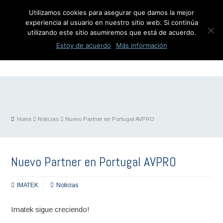
Utilizamos cookies para asegurar que damos la mejor
experiencia al usuario en nuestro sitio web. Si continúa
utilizando este sitio asumiremos que está de acuerdo.
Estoy de acuerdo
Más información
Home
Noticias
Nuevo Partner en Portugal AVPRO
Nuevo Partner en Portugal AVPRO
IMATEK
Noticias
Imatek sigue creciendo!