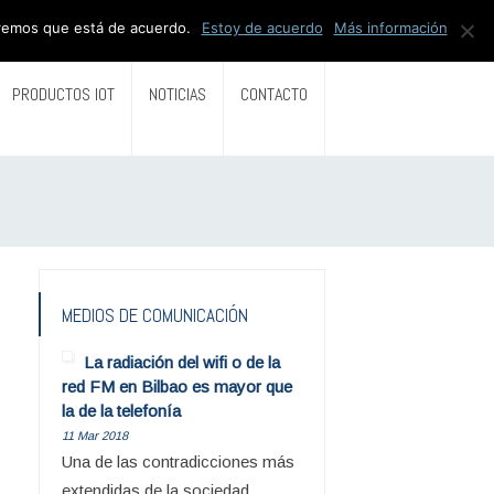
miremos que está de acuerdo.
Estoy de acuerdo
Más información
PRODUCTOS IOT
NOTICIAS
CONTACTO
MEDIOS DE COMUNICACIÓN
La radiación del wifi o de la
red FM en Bilbao es mayor que
la de la telefonía
11 Mar 2018
Una de las contradicciones más
extendidas de la sociedad