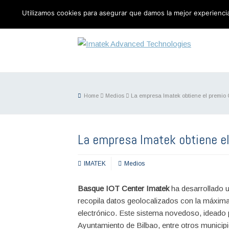
Utilizamos cookies para asegurar que damos la mejor experiencia 
Home
Medios
La empresa Imatek obtiene el premio 
La empresa Imatek obtiene el
IMATEK
Medios
Basque IOT Center Imatek
ha desarrollado u
recopila datos geolocalizados con la máxima p
electrónico. Este sistema novedoso, ideado p
Ayuntamiento de Bilbao, entre otros municipi