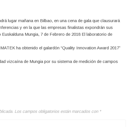
ndrá lugar mañana en Bilbao, en una cena de gala que clausurará
ferencias y en la que las empresas finalistas expondrán sus
o Euskalduna Mungia, 7 de Febrero de 2018 El laboratorio de
a IMATEK ha obtenido el galardón “Quality Innovation Award 2017”
lidad vizcaína de Mungia por su sistema de medición de campos
blicada.
Los campos obligatorios están marcados con
*