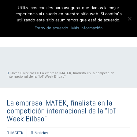
Utilizamos cookies para asegurar que damos la mejor
experiencia al usuario en nuestro sitio web. Si continúa
utilizando este sitio asumiremos que está de acuerdo.
Estoy de acuerdo
Más información
Home
Noticias
La empresa IMATEK, finalista en la competición
internacional de la “IoT Week Bilbao”
La empresa IMATEK, finalista en la
competición internacional de la “IoT
Week Bilbao”
IMATEK
Noticias