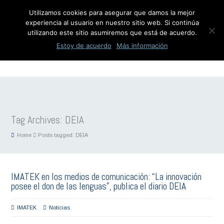
Utilizamos cookies para asegurar que damos la mejor
experiencia al usuario en nuestro sitio web. Si continúa
utilizando este sitio asumiremos que está de acuerdo.
Estoy de acuerdo
Más información
Tag Archives: DEIA
Home
Posts tagged: DEIA
IMATEK en los medios de comunicación: “La innovación
posee el don de las lenguas”, publica el diario DEIA
IMATEK
Noticias