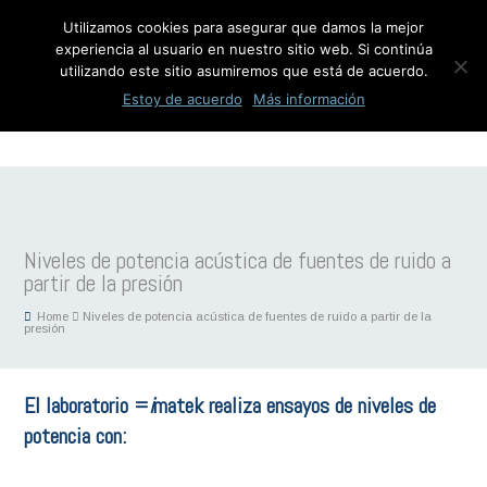
Utilizamos cookies para asegurar que damos la mejor
experiencia al usuario en nuestro sitio web. Si continúa
utilizando este sitio asumiremos que está de acuerdo.
Estoy de acuerdo
Más información
Niveles de potencia acústica de fuentes de ruido a
partir de la presión
Home
Niveles de potencia acústica de fuentes de ruido a partir de la
presión
El laboratorio =
i
matek realiza ensayos de niveles de
potencia con: