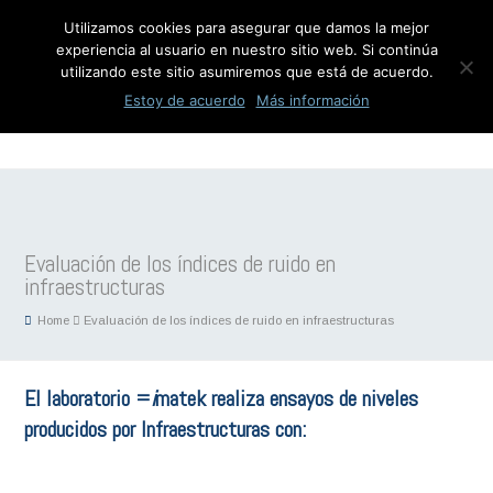
Utilizamos cookies para asegurar que damos la mejor
experiencia al usuario en nuestro sitio web. Si continúa
utilizando este sitio asumiremos que está de acuerdo.
Estoy de acuerdo
Más información
Evaluación de los índices de ruido en
infraestructuras
Home
Evaluación de los índices de ruido en infraestructuras
El laboratorio =
i
matek realiza ensayos de niveles
producidos por Infraestructuras con: